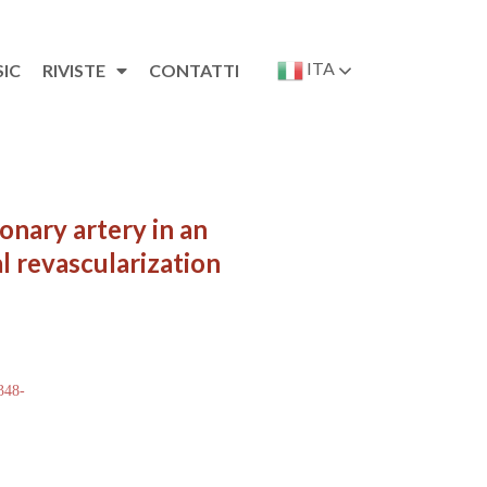
ITA
SIC
RIVISTE
CONTATTI
onary artery in an
l revascularization
 348-