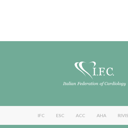
IFC
ESC
ACC
AHA
RIVI