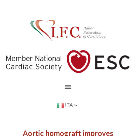
ITA
Aortic homograft improves