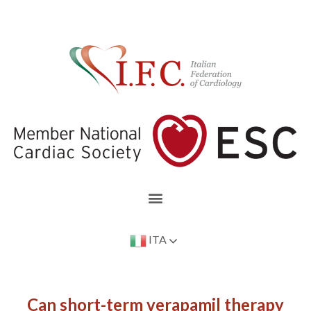
ITA
Can short-term verapamil therapy