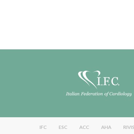
IFC
ESC
ACC
AHA
RIVI