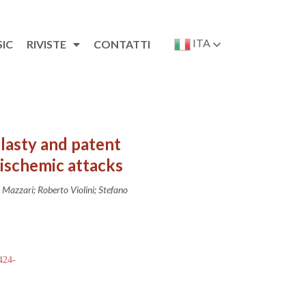
ITA
SIC
RIVISTE
CONTATTI
lasty and patent
 ischemic attacks
 Mazzari; Roberto Violini; Stefano
 424-