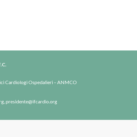
.C.
dici Cardiologi Ospedalieri – ANMCO
rg, presidente@ifcardio.org