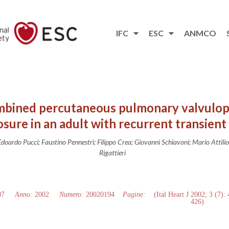
IFC
ESC
ANMCO
mbined percutaneous pulmonary valvulop
sure in an adult with recurrent transient
doardo Pucci; Faustino Pennestrì; Filippo Crea; Giovanni Schiavoni; Mario Attilio
Rigattieri
07
Anno:
2002
Numero:
20020194
Pagine:
(Ital Heart J 2002; 3 (7):
426)