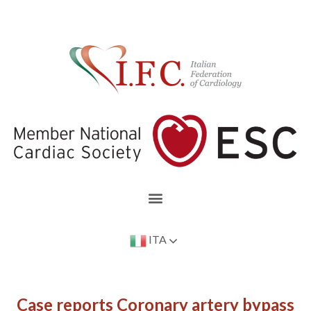
ITA
Case reports Coronary artery bypass