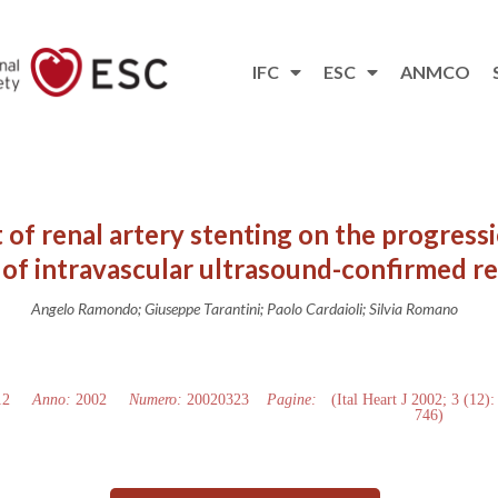
IFC
ESC
ANMCO
 of renal artery stenting on the progress
se of intravascular ultrasound-confirmed r
Angelo Ramondo; Giuseppe Tarantini; Paolo Cardaioli; Silvia Romano
12
Anno:
2002
Numero:
20020323
Pagine:
(Ital Heart J 2002; 3 (12):
746)