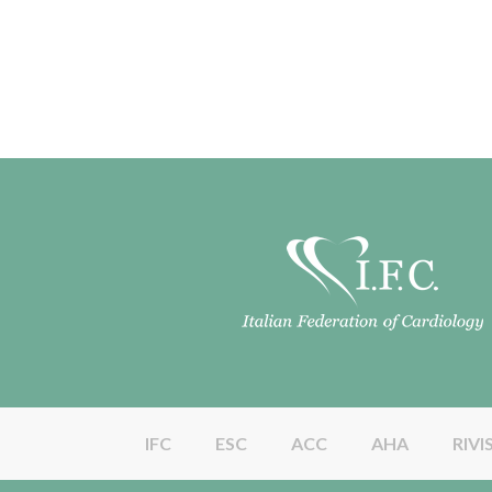
IFC
ESC
ACC
AHA
RIVI