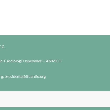
.C.
dici Cardiologi Ospedalieri – ANMCO
rg, presidente@ifcardio.org