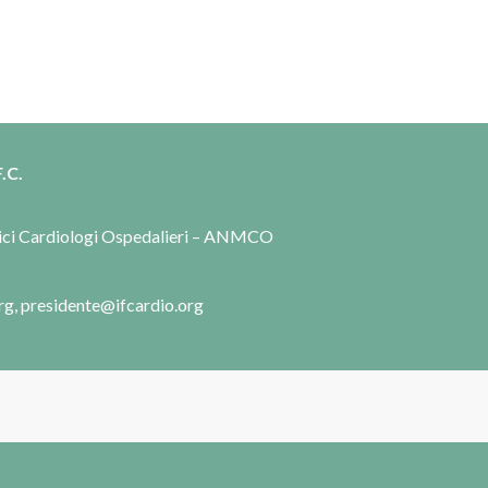
.C.
dici Cardiologi Ospedalieri – ANMCO
rg, presidente@ifcardio.org