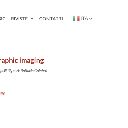
ITA
SIC
RIVISTE
CONTATTI
raphic imaging
elli Bigazzi; Raffaele Calabrò
 150-