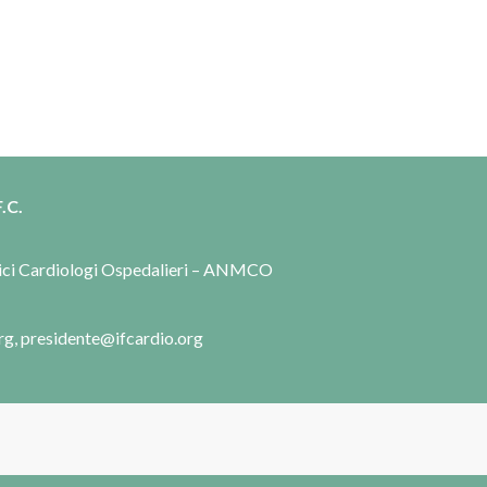
.C.
dici Cardiologi Ospedalieri – ANMCO
rg, presidente@ifcardio.org