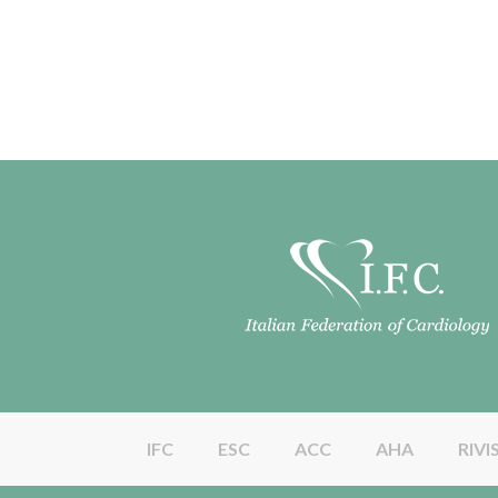
IFC
ESC
ACC
AHA
RIVI