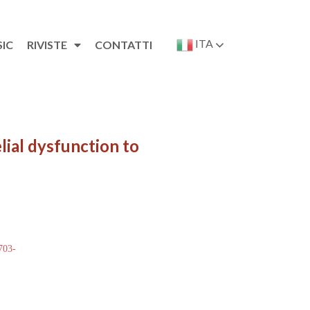
ITA
SIC
RIVISTE
CONTATTI
lial dysfunction to
 703-