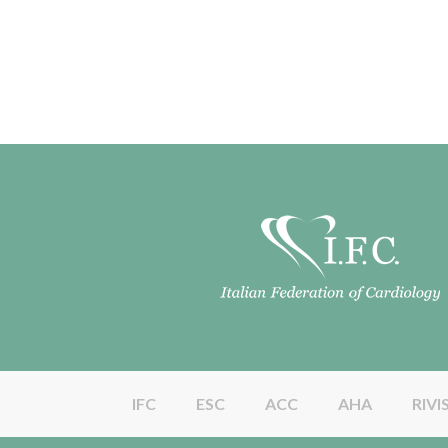
IFC
ESC
ACC
AHA
RIVI