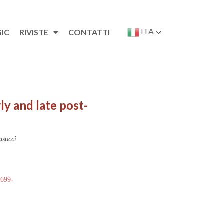
ITA
SIC
RIVISTE
CONTATTI
ly and late post-
asucci
 699-