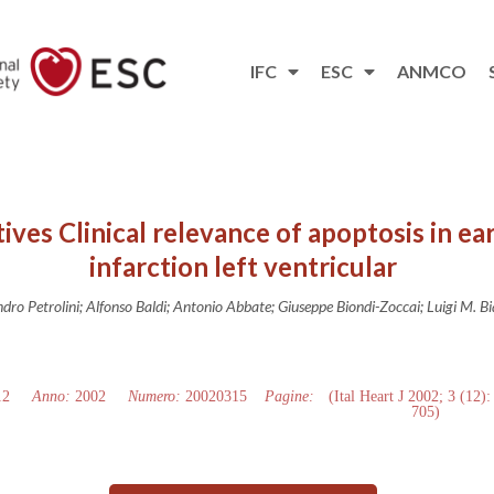
IFC
ESC
ANMCO
ves Clinical relevance of apoptosis in ear
infarction left ventricular
dro Petrolini; Alfonso Baldi; Antonio Abbate; Giuseppe Biondi-Zoccai; Luigi M. Bi
12
Anno:
2002
Numero:
20020315
Pagine:
(Ital Heart J 2002; 3 (12):
705)