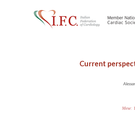
Current perspecti
Alessan
Mese: