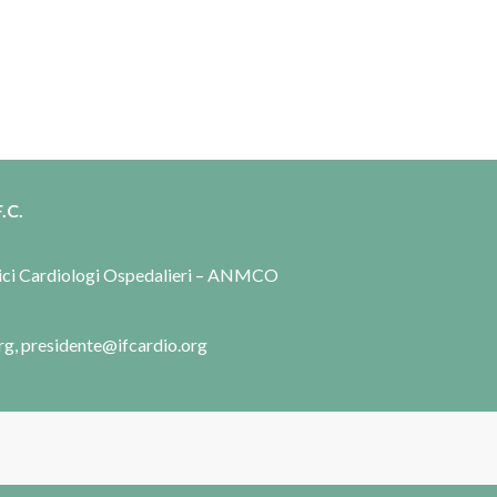
.C.
dici Cardiologi Ospedalieri – ANMCO
rg, presidente@ifcardio.org