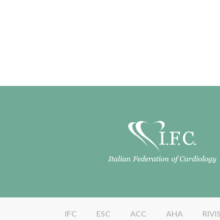
IFC
ESC
ACC
AHA
RIVI