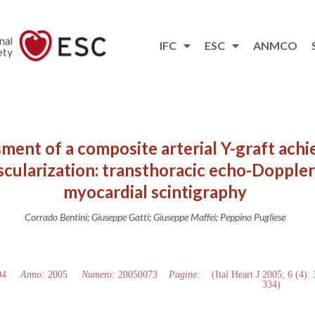
IFC
ESC
ANMCO
ment of a composite arterial Y-graft ach
cularization: transthoracic echo-Doppler
myocardial scintigraphy
Corrado Bentini; Giuseppe Gatti; Giuseppe Maffei; Peppino Pugliese
04
Anno:
2005
Numero:
20050073
Pagine:
(Ital Heart J 2005; 6 (4):
334)