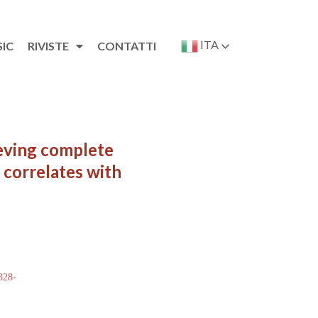
ITA
SIC
RIVISTE
CONTATTI
ieving complete
 correlates with
 328-