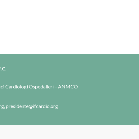
.C.
dici Cardiologi Ospedalieri – ANMCO
rg, presidente@ifcardio.org