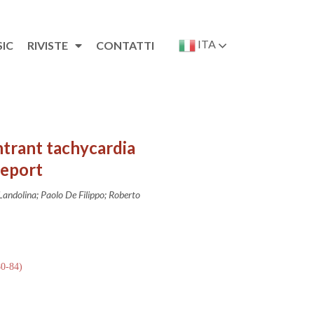
ITA
SIC
RIVISTE
CONTATTI
ntrant tachycardia
report
Landolina; Paolo De Filippo; Roberto
80-84)