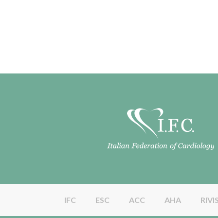
IFC
ESC
ACC
AHA
RIVI