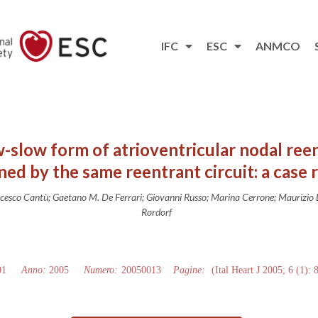
IFC
ESC
ANMCO
-slow form of atrioventricular nodal ree
ned by the same reentrant circuit: a case 
ancesco Cantù; Gaetano M. De Ferrari; Giovanni Russo; Marina Cerrone; Maurizio 
Rordorf
01
Anno:
2005
Numero:
20050013
Pagine:
(Ital Heart J 2005; 6 (1): 