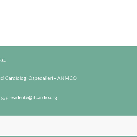
.C.
dici Cardiologi Ospedalieri – ANMCO
rg, presidente@ifcardio.org