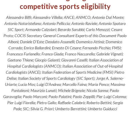
competitive sports eligibility
Alessandro Biffi; Alessandro Villella; ANCE; ANMCO; Antonio Dal Monte;
Antonio Notaristefano; Antonio Pelliccia; Antonio Raviele; Antonio Spataro
SIC Sport; Armando Calzolari; Berardo Sarubbi; Carlo Menozzi; Cesare
Proto; COCIS Secretary General Consultant Experts of this Document Paolo
Alboni; Daniele D’Este; Deodato Assanelli; Domenico Attinà; Domenico
Corrado; Enrico Ballardini; Ernesto Di Cesare; Fernando Picchio; FMSI;
Francesco Furlanello; Franco Giada; Franco Naccarella; Gabriele Vignati;
Gaetano Thiene; Giorgio Galanti; Giovanni Caselli; Italian Association of
Hospital Cardiologists (ANMCO); Italian Association of Out-of-Hospital
Cardiologists (ANCE); Italian Federation of Sports Medicine (FMSI) Pietro
Delise; Italian Society of Sports Cardiology (SIC Sport); Jorge A. Salerno-
Uriarte; Lucio Mos; Luigi D’Andrea; Marcello Faina; Maria Penco; Massimo
Pantaleoni; Maurizio Lunati; Michele Brignole; Nicola Sanna; Paolo
Garavoglia; Paolo Marconi; Paolo Palatini; Paolo Zeppilli; Pier Luigi Colonna;
Pier Luigi Fiorella; Pietro Gallo; Raffaele Calabrò; Roberto Bettini; Sergio
Pede; SIC; Silvia G. Priori; Umberto Berrettini; Umberto Guiducci