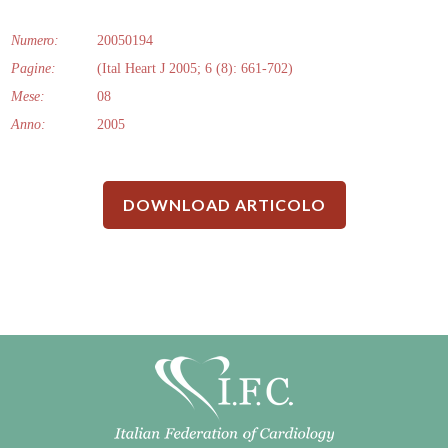
Numero:
20050194
Pagine:
(Ital Heart J 2005; 6 (8): 661-702)
Mese:
08
Anno:
2005
DOWNLOAD ARTICOLO