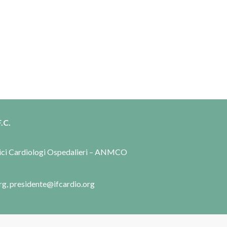
.C.
dici Cardiologi Ospedalieri – ANMCO
rg, presidente@ifcardio.org