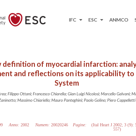
IFC
ESC
ANMCO
definition of myocardial infarction: anal
 and reflections on its applicability to 
System
Crea; Filippo Ottani; Francesco Chiarella; Gian Luigi Nicolosi; Marcello Galvani;
Zaninotto; Massimo Chiariello; Mauro Panteghini; Paolo Golino; Piero Cappelletti
09
Anno:
2002
Numero:
20020246
Pagine:
(Ital Heart J 2002; 3 (9):
557)