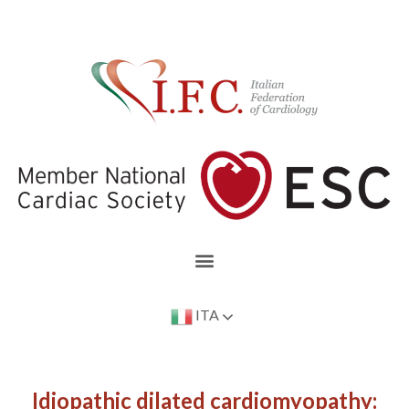
ITA
Idiopathic dilated cardiomyopathy: