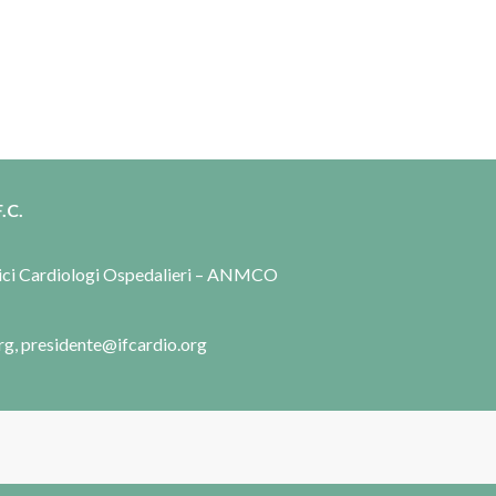
.C.
dici Cardiologi Ospedalieri – ANMCO
rg, presidente@ifcardio.org