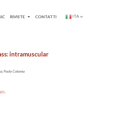
ITA
SIC
RIVISTE
CONTATTI
ass: intramuscular
ca; Paolo Colonna
 495-