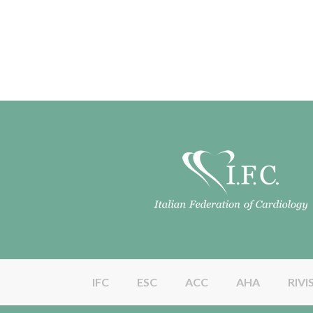
IFC
ESC
ACC
AHA
RIVI