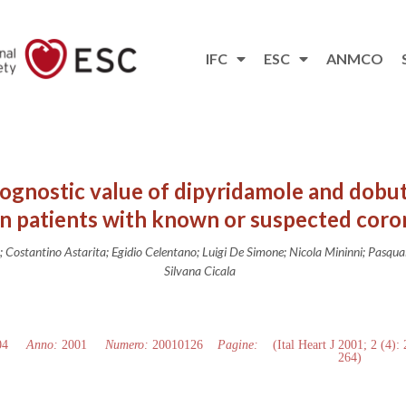
IFC
ESC
ANMCO
ognostic value of dipyridamole and dobu
n patients with known or suspected coron
 Costantino Astarita; Egidio Celentano; Luigi De Simone; Nicola Mininni; Pasqua
Silvana Cicala
04
Anno:
2001
Numero:
20010126
Pagine:
(Ital Heart J 2001; 2 (4):
264)