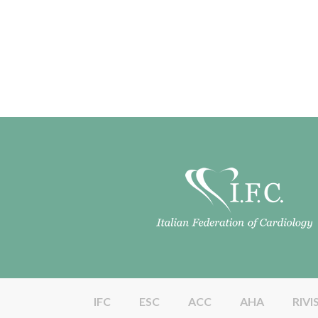
IFC
ESC
ACC
AHA
RIVI