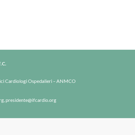
.C.
dici Cardiologi Ospedalieri – ANMCO
rg, presidente@ifcardio.org