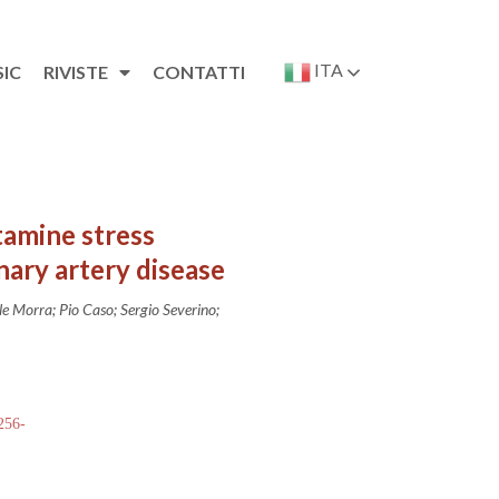
ITA
SIC
RIVISTE
CONTATTI
tamine stress
ary artery disease
le Morra; Pio Caso; Sergio Severino;
 256-