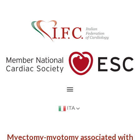
ITA
Myectomy-myotomy associated with