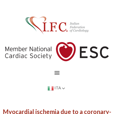
ITA
Myocardial ischemia due to a coronary-