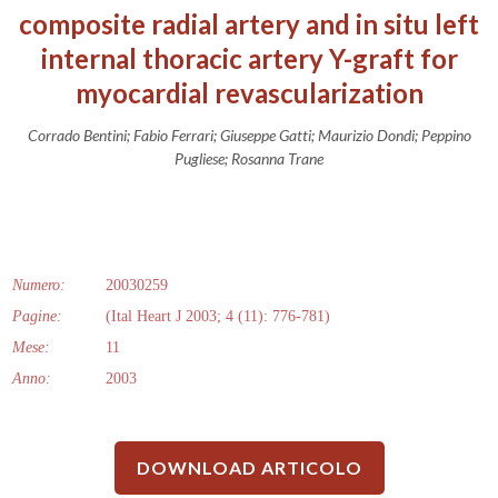
composite radial artery and in situ left
internal thoracic artery Y-graft for
myocardial revascularization
Corrado Bentini; Fabio Ferrari; Giuseppe Gatti; Maurizio Dondi; Peppino
Pugliese; Rosanna Trane
Numero:
20030259
Pagine:
(Ital Heart J 2003; 4 (11): 776-781)
Mese:
11
Anno:
2003
DOWNLOAD ARTICOLO