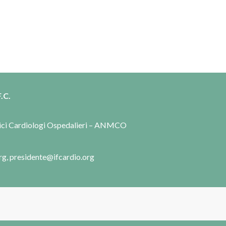
.C.
dici Cardiologi Ospedalieri – ANMCO
rg, presidente@ifcardio.org