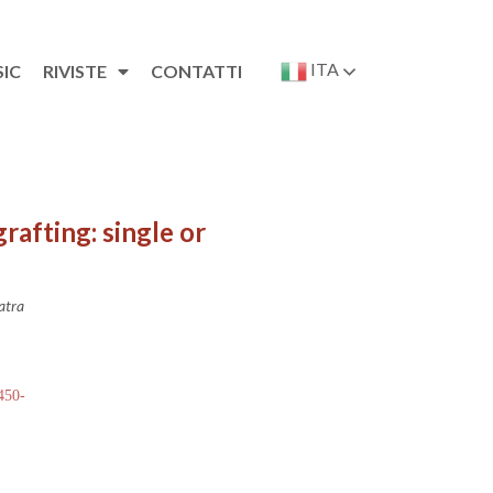
ITA
SIC
RIVISTE
CONTATTI
afting: single or
atra
 450-