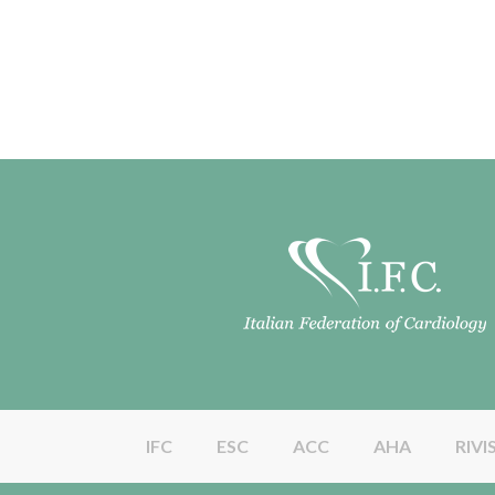
IFC
ESC
ACC
AHA
RIVI