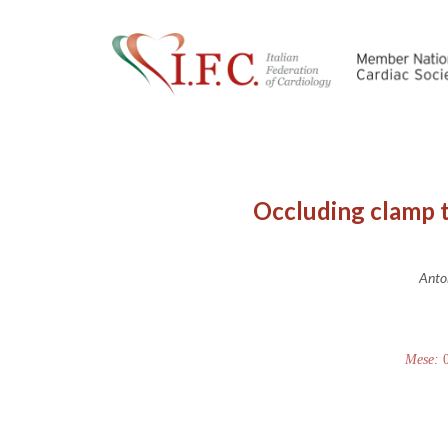
Occluding clamp t
Anton
Mese: