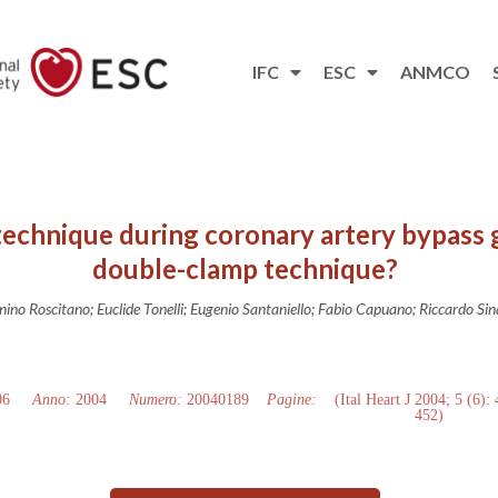
IFC
ESC
ANMCO
echnique during coronary artery bypass gr
double-clamp technique?
ino Roscitano; Euclide Tonelli; Eugenio Santaniello; Fabio Capuano; Riccardo Sin
06
Anno:
2004
Numero:
20040189
Pagine:
(Ital Heart J 2004; 5 (6):
452)