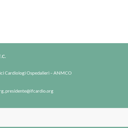
.C.
dici Cardiologi Ospedalieri – ANMCO
rg, presidente@ifcardio.org