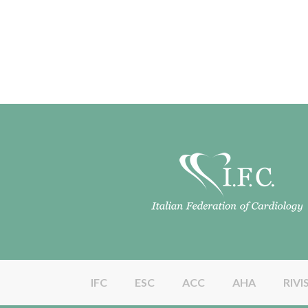
IFC
ESC
ACC
AHA
RIVI