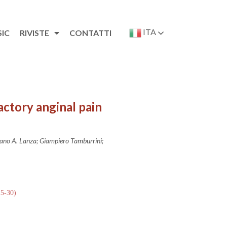
ITA
SIC
RIVISTE
CONTATTI
ractory anginal pain
aetano A. Lanza; Giampiero Tamburrini;
25-30)