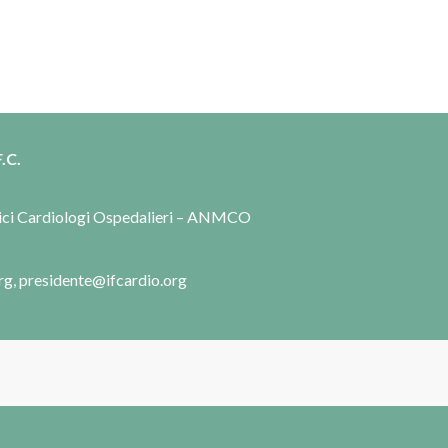
.C.
dici Cardiologi Ospedalieri – ANMCO
rg, presidente@ifcardio.org