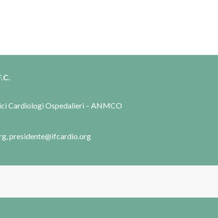
.C.
dici Cardiologi Ospedalieri – ANMCO
rg, presidente@ifcardio.org