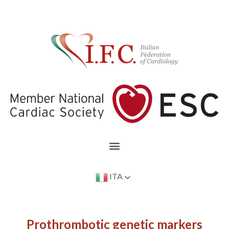
ITA
Prothrombotic genetic markers