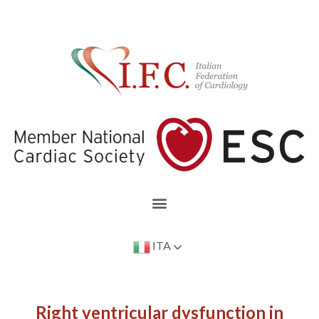
ITA
Right ventricular dysfunction in