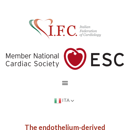
ITA
The endothelium-derived