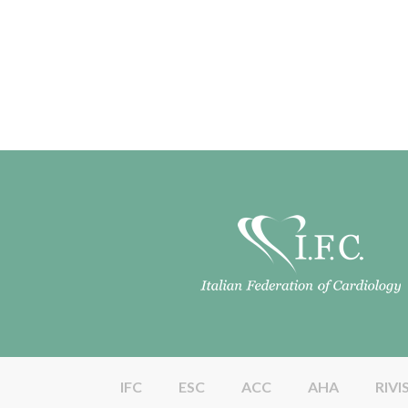
IFC
ESC
ACC
AHA
RIVI