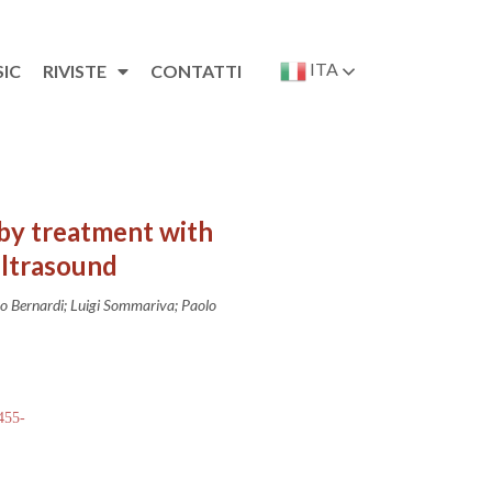
ITA
SIC
RIVISTE
CONTATTI
 by treatment with
ultrasound
mo Bernardi; Luigi Sommariva; Paolo
 455-