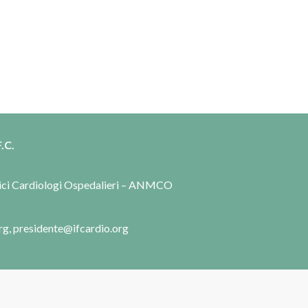
.C.
dici Cardiologi Ospedalieri – ANMCO
rg, presidente@ifcardio.org