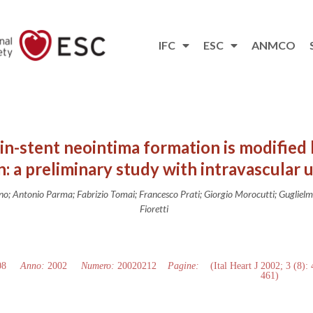
IFC
ESC
ANMCO
 in-stent neointima formation is modified
n: a preliminary study with intravascular 
no; Antonio Parma; Fabrizio Tomai; Francesco Prati; Giorgio Morocutti; Gugliel
Fioretti
08
Anno:
2002
Numero:
20020212
Pagine:
(Ital Heart J 2002; 3 (8):
461)