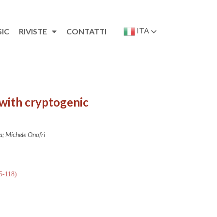
ITA
SIC
RIVISTE
CONTATTI
 with cryptogenic
; Michele Onofri
15-118)