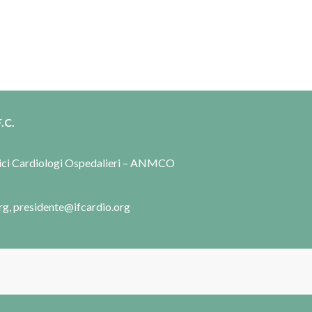
.C.
dici Cardiologi Ospedalieri – ANMCO
rg, presidente@ifcardio.org