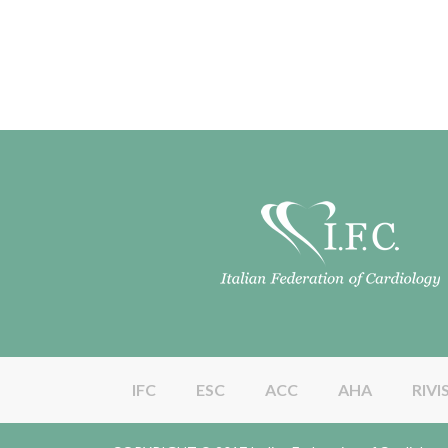
IFC
ESC
ACC
AHA
RIVI