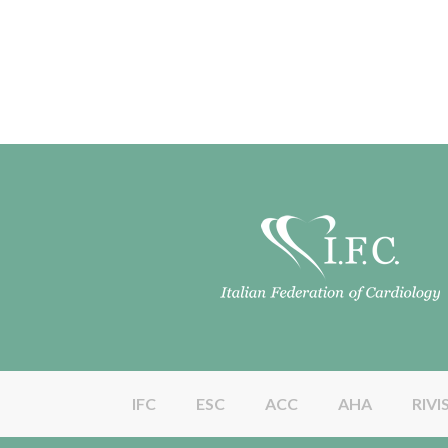
IFC
ESC
ACC
AHA
RIVI