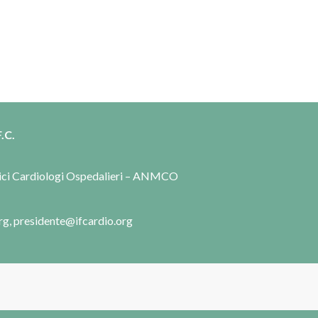
.C.
dici Cardiologi Ospedalieri – ANMCO
rg, presidente@ifcardio.org