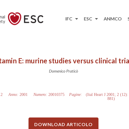
IFC
ESC
ANMCO
tamin E: murine studies versus clinical tria
Domenico Praticò
12
Anno:
2001
Numero:
20010375
Pagine:
(Ital Heart J 2001; 2 (12):
881)
DOWNLOAD ARTICOLO