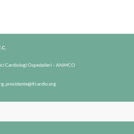
.C.
dici Cardiologi Ospedalieri – ANMCO
rg, presidente@ifcardio.org