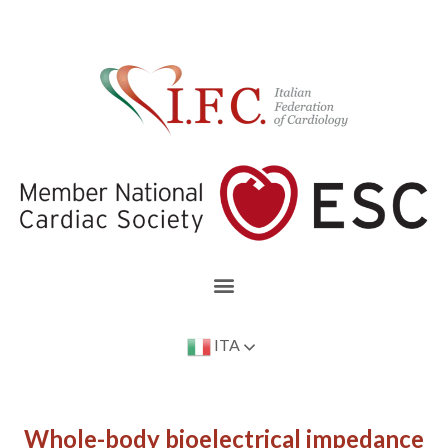
ITA
Whole-body bioelectrical impedance