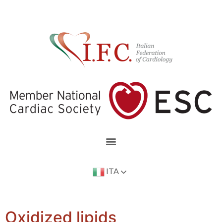
ITA
Oxidized lipids