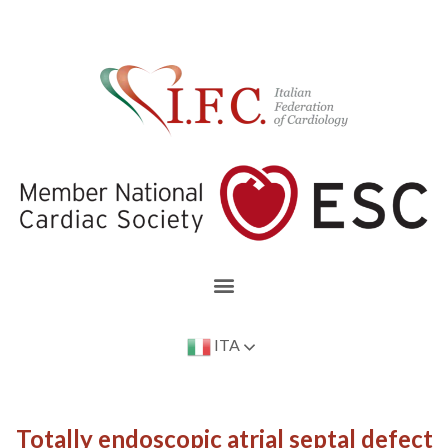
ITA
Totally endoscopic atrial septal defect